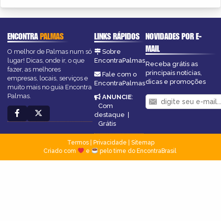
ENCONTRA
PALMAS
LINKS RÁPIDOS
NOVIDADES POR E-
MAIL
O melhor de Palmas num só
Sobre
lugar! Dicas, onde ir, o que
EncontraPalmas
Receba grátis as
fazer, as melhores
principais notícias,
Fale com o
empresas, locais, serviços e
dicas e promoções
EncontraPalmas
muito mais no guia Encontra
Palmas.
ANUNCIE
:
Com
destaque
|
Grátis
Termos
|
Privacidade
|
Sitemap
Criado com
e
pelo time do EncontraBrasil