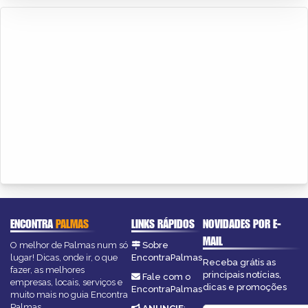
ENCONTRA
PALMAS
LINKS RÁPIDOS
NOVIDADES POR E-
MAIL
O melhor de Palmas num só
Sobre
lugar! Dicas, onde ir, o que
EncontraPalmas
Receba grátis as
fazer, as melhores
principais notícias,
Fale com o
empresas, locais, serviços e
dicas e promoções
EncontraPalmas
muito mais no guia Encontra
Palmas.