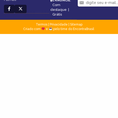
ANUNCIE
:
Com
destaque
|
Grátis
Termos
|
Privacidade
|
Sitemap
Criado com
e
pelo time do EncontraBrasil