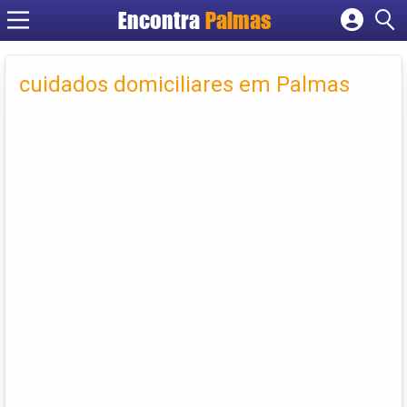
Encontra
Palmas
Cadastrar empresa
Fazer login
cuidados domiciliares em Palmas
Criar conta