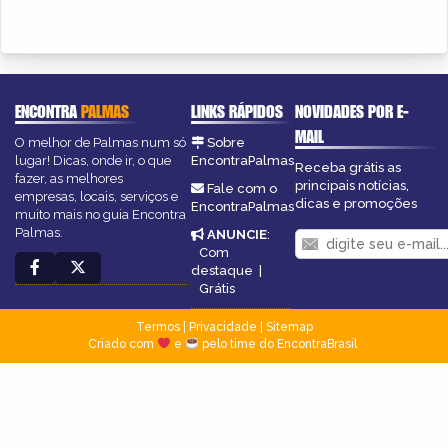
ENCONTRA
PALMAS
LINKS RÁPIDOS
NOVIDADES POR E-
MAIL
O melhor de Palmas num só
Sobre
lugar! Dicas, onde ir, o que
EncontraPalmas
Receba grátis as
fazer, as melhores
principais notícias,
Fale com o
empresas, locais, serviços e
dicas e promoções
EncontraPalmas
muito mais no guia Encontra
Palmas.
ANUNCIE
:
Com
destaque
|
Grátis
Termos
|
Privacidade
|
Sitemap
Criado com
e
pelo time do EncontraBrasil