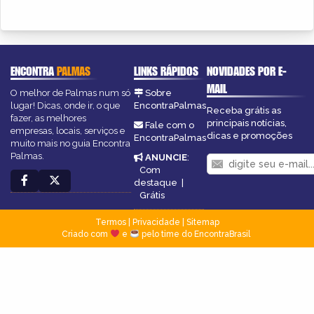
ENCONTRA
PALMAS
LINKS RÁPIDOS
NOVIDADES POR E-
MAIL
O melhor de Palmas num só
Sobre
lugar! Dicas, onde ir, o que
EncontraPalmas
Receba grátis as
fazer, as melhores
principais notícias,
Fale com o
empresas, locais, serviços e
dicas e promoções
EncontraPalmas
muito mais no guia Encontra
Palmas.
ANUNCIE
:
Com
destaque
|
Grátis
Termos
|
Privacidade
|
Sitemap
Criado com
e
pelo time do EncontraBrasil