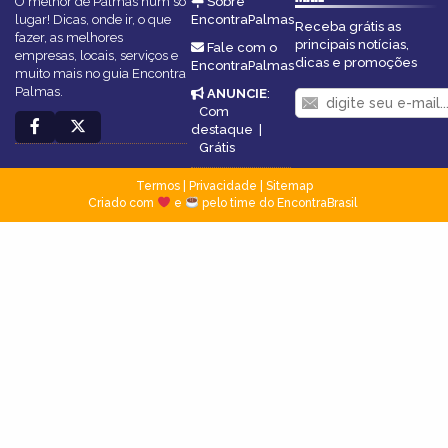
O melhor de Palmas num só
Sobre
lugar! Dicas, onde ir, o que
EncontraPalmas
Receba grátis as
fazer, as melhores
principais notícias,
Fale com o
empresas, locais, serviços e
dicas e promoções
EncontraPalmas
muito mais no guia Encontra
Palmas.
ANUNCIE
:
Com
destaque
|
Grátis
Termos
|
Privacidade
|
Sitemap
Criado com
e
pelo time do EncontraBrasil