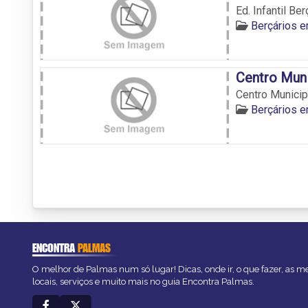
Ed. Infantil Be
Berçários 
Centro Muni
Centro Municip
Berçários 
ENCONTRA
PALMAS
O melhor de Palmas num só lugar! Dicas, onde ir, o que fazer, as 
locais, serviços e muito mais no guia Encontra Palmas.