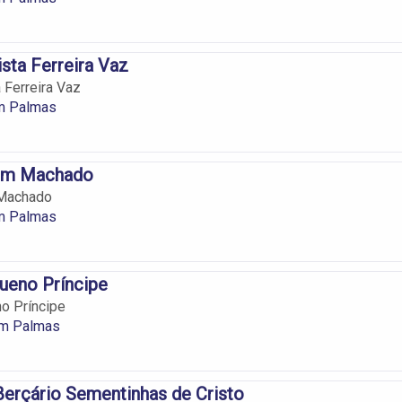
ista Ferreira Vaz
 Ferreira Vaz
em Palmas
im Machado
 Machado
em Palmas
ueno Príncipe
o Príncipe
em Palmas
l Berçário Sementinhas de Cristo