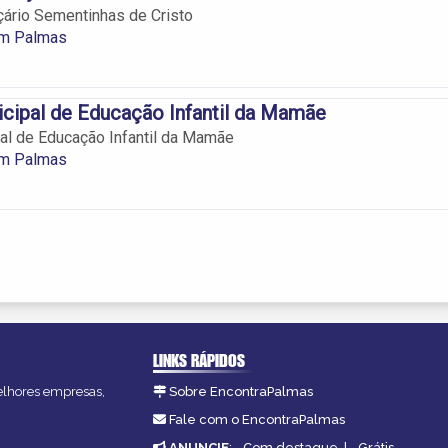
rçário Sementinhas de Cristo
em Palmas
cipal de Educação Infantil da Mamãe
al de Educação Infantil da Mamãe
em Palmas
LINKS RÁPIDOS
melhores empresas,
Sobre EncontraPalmas
Fale com o EncontraPalmas
ANUNCIE
:
Com destaque
|
Grátis