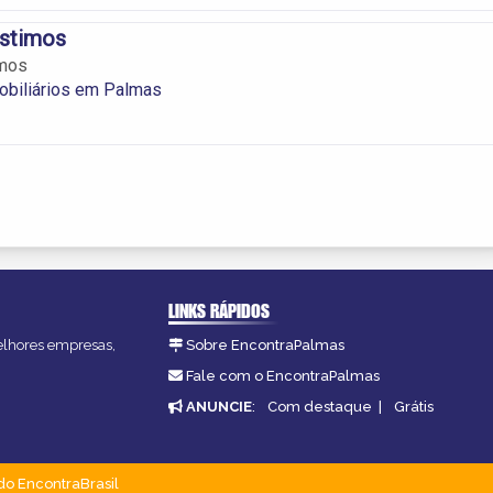
stimos
mos
obiliários em Palmas
LINKS RÁPIDOS
melhores empresas,
Sobre EncontraPalmas
Fale com o EncontraPalmas
ANUNCIE
:
Com destaque
|
Grátis
do EncontraBrasil