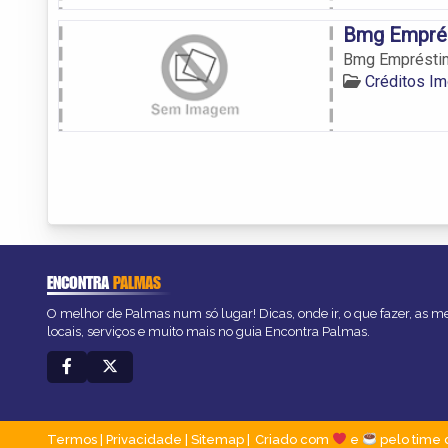
Bmg Empré
Bmg Emprésti
Créditos Im
ENCONTRA
PALMAS
O melhor de Palmas num só lugar! Dicas, onde ir, o que fazer, as 
locais, serviços e muito mais no guia Encontra Palmas.
Termos
|
Privacidade
|
Sitemap
Criado com
e
pelo time 