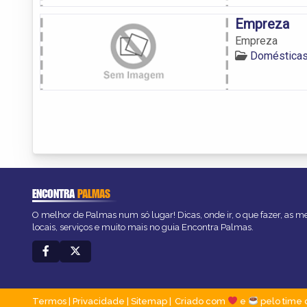
Empreza
Empreza
Doméstica
ENCONTRA
PALMAS
O melhor de Palmas num só lugar! Dicas, onde ir, o que fazer, as 
locais, serviços e muito mais no guia Encontra Palmas.
Termos
|
Privacidade
|
Sitemap
Criado com
e
pelo time 