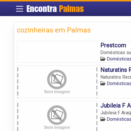
Encontra
Palmas
cozinheiras em Palmas
Prestcom
Domésticas su
Doméstica
Naturatins
Naturatins Re
Doméstica
Jubileia F A
Jubileia F Araú
Doméstica