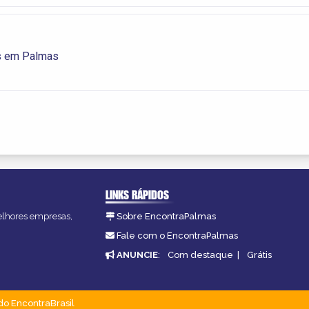
s em Palmas
LINKS RÁPIDOS
melhores empresas,
Sobre EncontraPalmas
Fale com o EncontraPalmas
ANUNCIE
:
Com destaque
|
Grátis
do EncontraBrasil