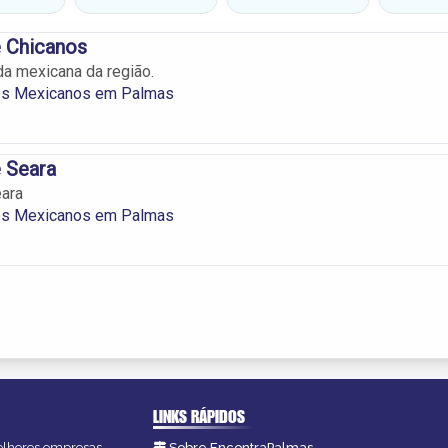
e Chicanos
a mexicana da região.
es Mexicanos em Palmas
 Seara
eara
es Mexicanos em Palmas
LINKS RÁPIDOS
melhores empresas,
Sobre EncontraPalmas