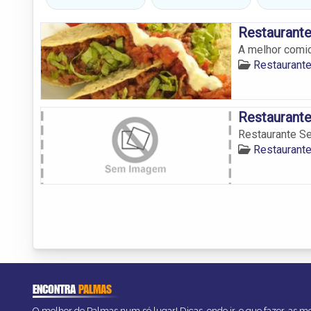
Restaurant
A melhor comid
Restaurant
Restaurante
Restaurante S
Restaurant
ENCONTRA
PALMAS
O melhor de Palmas num só lugar! Dicas, onde ir, o que fazer, as 