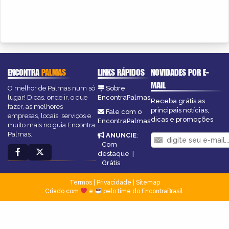
ENCONTRA
PALMAS
LINKS RÁPIDOS
NOVIDADES POR E-
MAIL
O melhor de Palmas num só
Sobre
lugar! Dicas, onde ir, o que
EncontraPalmas
Receba grátis as
fazer, as melhores
principais notícias,
Fale com o
empresas, locais, serviços e
dicas e promoções
EncontraPalmas
muito mais no guia Encontra
Palmas.
ANUNCIE
:
Com
destaque
|
Grátis
Termos
|
Privacidade
|
Sitemap
Criado com
e
pelo time do EncontraBrasil