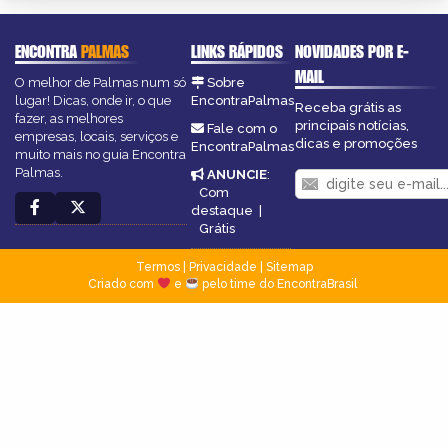
ENCONTRA
PALMAS
LINKS RÁPIDOS
NOVIDADES POR E-
MAIL
O melhor de Palmas num só
Sobre
lugar! Dicas, onde ir, o que
EncontraPalmas
Receba grátis as
fazer, as melhores
principais notícias,
Fale com o
empresas, locais, serviços e
dicas e promoções
EncontraPalmas
muito mais no guia Encontra
Palmas.
ANUNCIE
:
Com
destaque
|
Grátis
Termos
|
Privacidade
|
Sitemap
Criado com
e
pelo time do EncontraBrasil