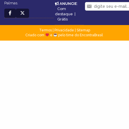
Palmas.
ANUNCIE
:
Com
destaque
|
Grátis
Termos
|
Privacidade
|
Sitemap
Criado com
e
pelo time do EncontraBrasil