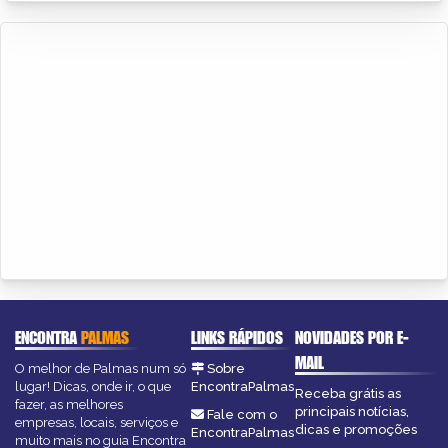
ENCONTRA
PALMAS
LINKS RÁPIDOS
NOVIDADES POR E-
MAIL
O melhor de Palmas num só
Sobre
lugar! Dicas, onde ir, o que
EncontraPalmas
Receba grátis as
fazer, as melhores
principais notícias,
Fale com o
empresas, locais, serviços e
dicas e promoções
EncontraPalmas
muito mais no guia Encontra