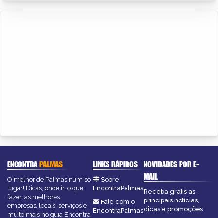
ENCONTRA
PALMAS
LINKS RÁPIDOS
NOVIDADES POR E-
MAIL
O melhor de Palmas num só
Sobre
lugar! Dicas, onde ir, o que
EncontraPalmas
Receba grátis as
fazer, as melhores
principais notícias,
Fale com o
empresas, locais, serviços e
dicas e promoções
EncontraPalmas
muito mais no guia Encontra