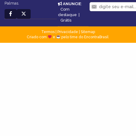
Palmas.
ANUNCIE
:
Com
destaque
|
Grátis
Termos
|
Privacidade
|
Sitemap
Criado com
e
pelo time do EncontraBrasil