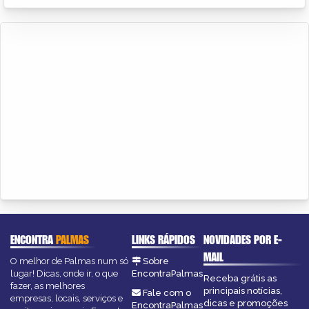
ENCONTRA
PALMAS
LINKS RÁPIDOS
NOVIDADES POR E-
MAIL
O melhor de Palmas num só
Sobre
lugar! Dicas, onde ir, o que
EncontraPalmas
Receba grátis as
fazer, as melhores
principais notícias,
Fale com o
empresas, locais, serviços e
dicas e promoções
EncontraPalmas