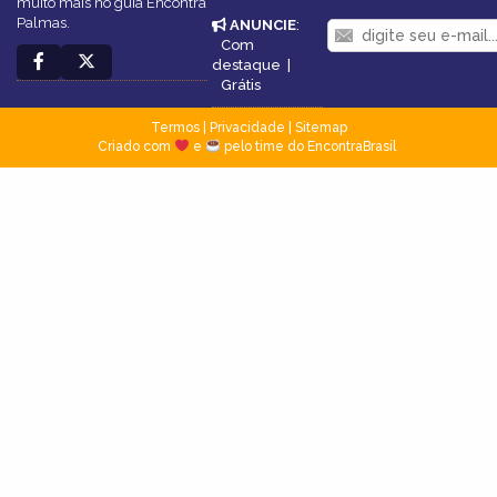
muito mais no guia Encontra
Palmas.
ANUNCIE
:
Com
destaque
|
Grátis
Termos
|
Privacidade
|
Sitemap
Criado com
e
pelo time do EncontraBrasil