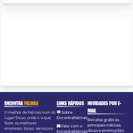
ENCONTRA
PALMAS
LINKS RÁPIDOS
NOVIDADES POR E-
MAIL
O melhor de Palmas num só
Sobre
lugar! Dicas, onde ir, o que
EncontraPalmas
Receba grátis as
fazer, as melhores
principais notícias,
Fale com o
empresas, locais, serviços e
dicas e promoções
EncontraPalmas