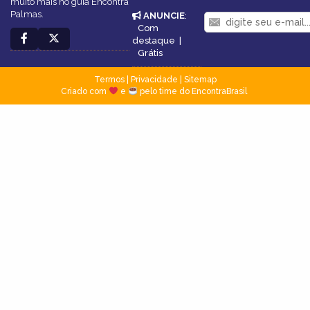
muito mais no guia Encontra
Palmas.
ANUNCIE
:
Com
destaque
|
Grátis
Termos
|
Privacidade
|
Sitemap
Criado com
e
pelo time do EncontraBrasil