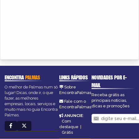
ENCONTRA
PALMAS
LINKS RÁPIDOS
NOVIDADES POR E-
MAIL
O melhor de Palmas num só
Sobre
lugar! Dicas, onde ir, o que
EncontraPalmas
Receba grátis as
fazer, as melhores
principais notícias,
Fale com o
empresas, locais, serviços e
dicas e promoções
EncontraPalmas
muito mais no guia Encontra
Palmas.
ANUNCIE
:
Com
destaque
|
Grátis