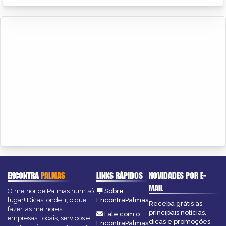
ENCONTRA
PALMAS
LINKS RÁPIDOS
NOVIDADES POR E-
MAIL
O melhor de Palmas num só
Sobre
lugar! Dicas, onde ir, o que
EncontraPalmas
Receba grátis as
fazer, as melhores
principais notícias,
Fale com o
empresas, locais, serviços e
dicas e promoções
EncontraPalmas