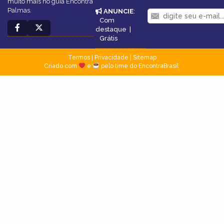
muito mais no guia Encontra
Palmas.
ANUNCIE
:
Com
destaque
|
Grátis
Termos
|
Privacidade
|
Sitemap
Criado com
e
pelo time do EncontraBrasil