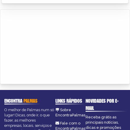
ENCONTRA
PALMAS
LINKS RÁPIDOS
NOVIDADES POR E-
MAIL
O melhor de Palmas num só
Sobre
lugar! Dicas, onde ir, o que
EncontraPalmas
Receba grátis as
fazer, as melhores
principais notícias,
Fale com o
empresas, locais, serviços e
dicas e promoções
EncontraPalmas