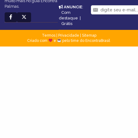
muito mais no guia Encontra
Palmas.
ANUNCIE
:
Com
destaque
|
Grátis
Termos
|
Privacidade
|
Sitemap
Criado com
e
pelo time do EncontraBrasil