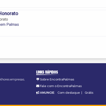
Honorato
orato
 em Palmas
LINKS RÁPIDOS
melhores empresas,
Sobre EncontraPalmas
Fale com o EncontraPalmas
ANUNCIE
:
Com destaque
|
Grátis