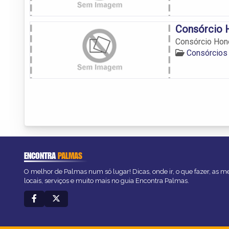
Consórcio 
Consórcio Hon
Consórcios
ENCONTRA
PALMAS
O melhor de Palmas num só lugar! Dicas, onde ir, o que fazer, as 
locais, serviços e muito mais no guia Encontra Palmas.