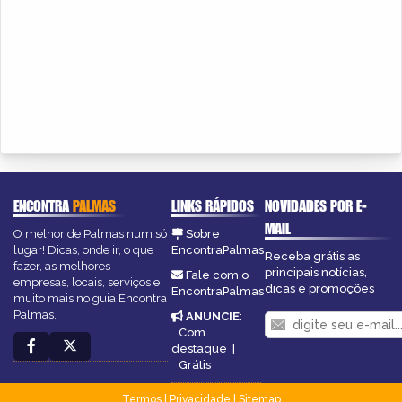
ENCONTRA
PALMAS
LINKS RÁPIDOS
NOVIDADES POR E-
MAIL
O melhor de Palmas num só
Sobre
lugar! Dicas, onde ir, o que
EncontraPalmas
Receba grátis as
fazer, as melhores
principais notícias,
Fale com o
empresas, locais, serviços e
dicas e promoções
EncontraPalmas
muito mais no guia Encontra
Palmas.
ANUNCIE
:
Com
destaque
|
Grátis
Termos
|
Privacidade
|
Sitemap