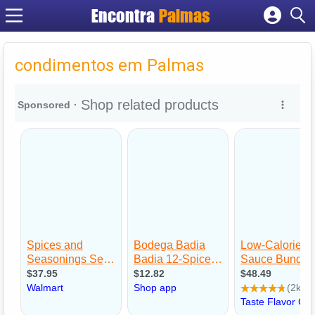
Encontra
Palmas
Cadastrar empresa
Fazer login
condimentos em Palmas
Criar conta