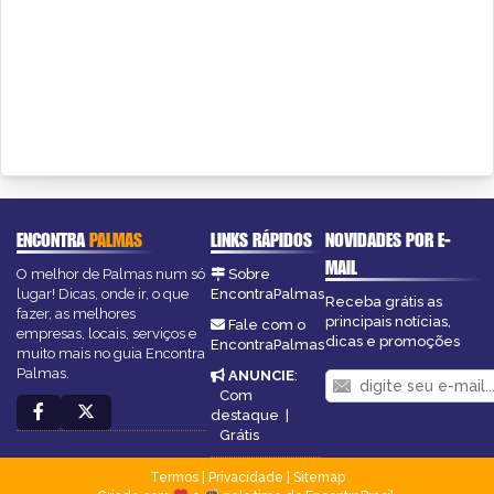
ENCONTRA
PALMAS
LINKS RÁPIDOS
NOVIDADES POR E-
MAIL
O melhor de Palmas num só
Sobre
lugar! Dicas, onde ir, o que
EncontraPalmas
Receba grátis as
fazer, as melhores
principais notícias,
Fale com o
empresas, locais, serviços e
dicas e promoções
EncontraPalmas
muito mais no guia Encontra
Palmas.
ANUNCIE
:
Com
destaque
|
Grátis
Termos
|
Privacidade
|
Sitemap