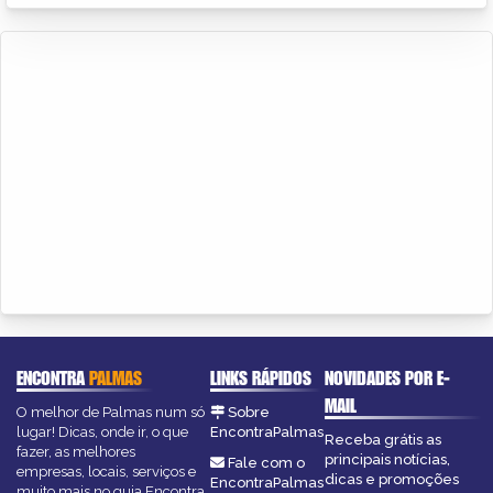
ENCONTRA
PALMAS
LINKS RÁPIDOS
NOVIDADES POR E-
MAIL
O melhor de Palmas num só
Sobre
lugar! Dicas, onde ir, o que
EncontraPalmas
Receba grátis as
fazer, as melhores
principais notícias,
Fale com o
empresas, locais, serviços e
dicas e promoções
EncontraPalmas
muito mais no guia Encontra