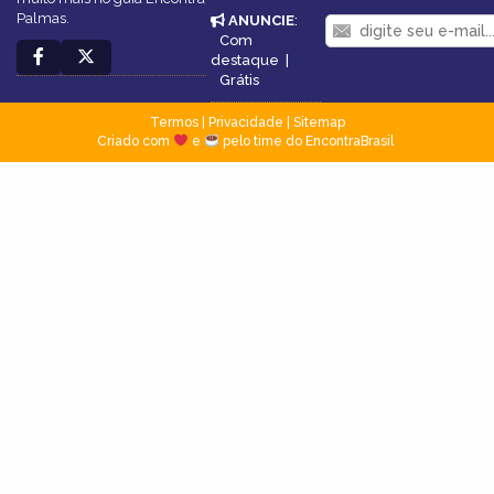
Palmas.
ANUNCIE
:
Com
destaque
|
Grátis
Termos
|
Privacidade
|
Sitemap
Criado com
e
pelo time do EncontraBrasil