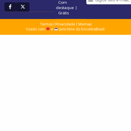
Com
destaque
|
Grátis
Termos
|
Privacidade
|
Sitemap
Criado com
e
pelo time do EncontraBrasil