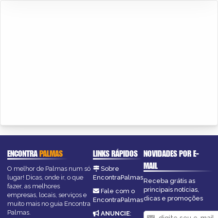
ENCONTRA
PALMAS
LINKS RÁPIDOS
NOVIDADES POR E-
MAIL
O melhor de Palmas num só
Sobre
lugar! Dicas, onde ir, o que
EncontraPalmas
Receba grátis as
fazer, as melhores
principais notícias,
Fale com o
empresas, locais, serviços e
dicas e promoções
EncontraPalmas
muito mais no guia Encontra
Palmas.
ANUNCIE
: