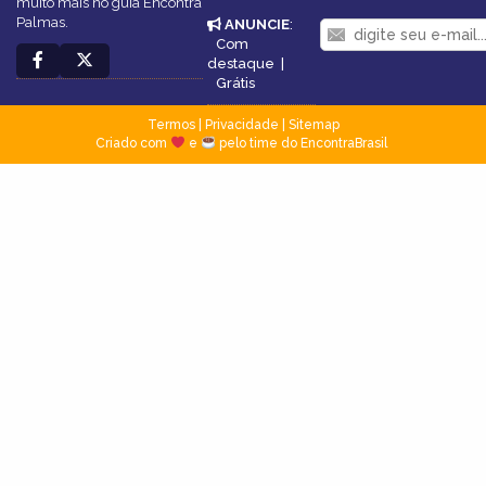
muito mais no guia Encontra
Palmas.
ANUNCIE
:
Com
destaque
|
Grátis
Termos
|
Privacidade
|
Sitemap
Criado com
e
pelo time do EncontraBrasil