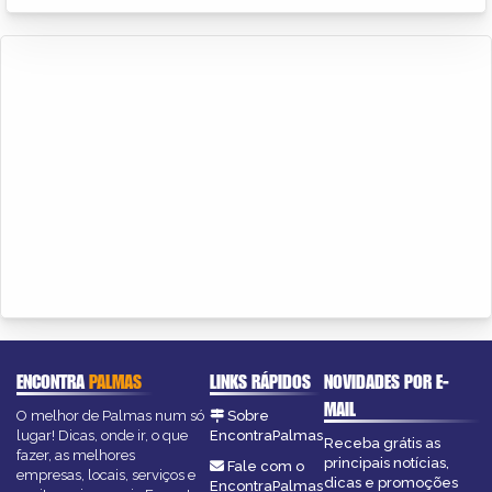
ENCONTRA
PALMAS
LINKS RÁPIDOS
NOVIDADES POR E-
MAIL
O melhor de Palmas num só
Sobre
lugar! Dicas, onde ir, o que
EncontraPalmas
Receba grátis as
fazer, as melhores
principais notícias,
Fale com o
empresas, locais, serviços e
dicas e promoções
EncontraPalmas