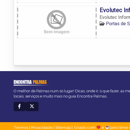
Evolutec In
Evolutec Infor
Portas de 
ENCONTRA
PALMAS
O melhor de Palmas num só lugar! Dicas, onde ir, o que fazer, as 
locais, serviços e muito mais no guia Encontra Palmas.
Termos
|
Privacidade
|
Sitemap
Criado com
e
pelo time 