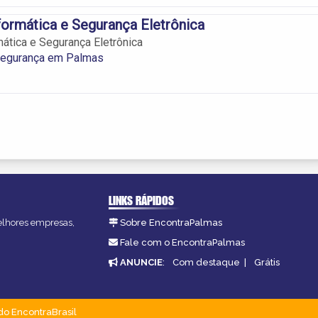
formática e Segurança Eletrônica
mática e Segurança Eletrônica
Segurança em Palmas
LINKS RÁPIDOS
melhores empresas,
Sobre EncontraPalmas
Fale com o EncontraPalmas
ANUNCIE
:
Com destaque
|
Grátis
do EncontraBrasil