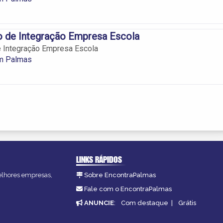
o de Integração Empresa Escola
e Integração Empresa Escola
m Palmas
LINKS RÁPIDOS
melhores empresas,
Sobre EncontraPalmas
Fale com o EncontraPalmas
ANUNCIE
:
Com destaque
|
Grátis