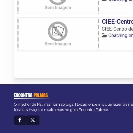
CIEE-Centr
CIEE-Centro d
Coaching e
ENCONTRA
PALMAS
O melhor de Palmas num só lugar! Dicas, onde ir, o que fazer, as 
locais, serviços e muito mais no guia Encontra Palmas.