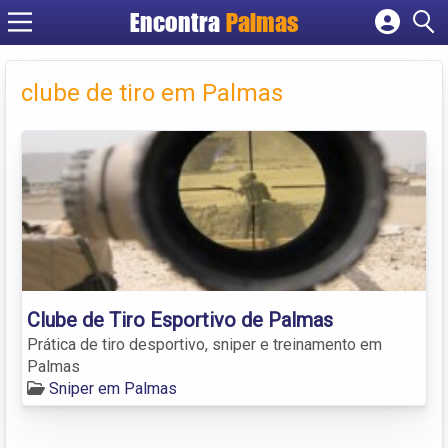
Encontra
Palmas
Cadastrar empresa
Fazer login
clube de tiro em Palmas
Criar conta
Clube de Tiro Esportivo de Palmas
Prática de tiro desportivo, sniper e treinamento em
Palmas
Sniper em Palmas