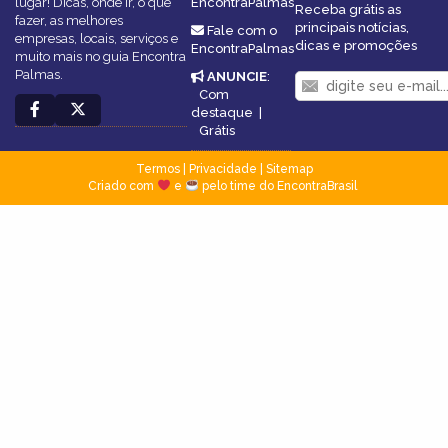
lugar! Dicas, onde ir, o que
EncontraPalmas
Receba grátis as
fazer, as melhores
principais notícias,
Fale com o
empresas, locais, serviços e
dicas e promoções
EncontraPalmas
muito mais no guia Encontra
Palmas.
ANUNCIE
:
Com
destaque
|
Grátis
Termos
|
Privacidade
|
Sitemap
Criado com
e
pelo time do EncontraBrasil