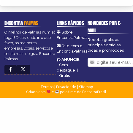
ENCONTRA
PALMAS
LINKS RÁPIDOS
NOVIDADES POR E-
MAIL
O melhor de Palmas num só
Sobre
lugar! Dicas, onde ir, o que
EncontraPalmas
Receba grátis as
fazer, as melhores
principais notícias,
Fale com o
empresas, locais, serviços e
dicas e promoções
EncontraPalmas
muito mais no guia Encontra
Palmas.
ANUNCIE
:
Com
destaque
|
Grátis
Termos
|
Privacidade
|
Sitemap
Criado com
e
pelo time do EncontraBrasil