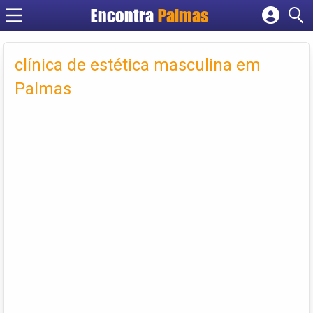
Encontra
Palmas
Cadastrar empresa
Fazer login
clínica de estética masculina em
Criar conta
Palmas