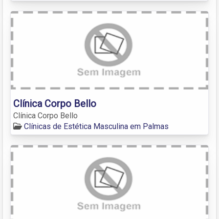
Clínica Corpo Bello
Clínica Corpo Bello
Clínicas de Estética Masculina em Palmas