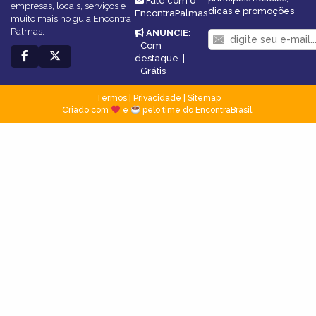
Fale com o
empresas, locais, serviços e
dicas e promoções
EncontraPalmas
muito mais no guia Encontra
Palmas.
ANUNCIE
:
Com
destaque
|
Grátis
Termos
|
Privacidade
|
Sitemap
Criado com
e
pelo time do EncontraBrasil