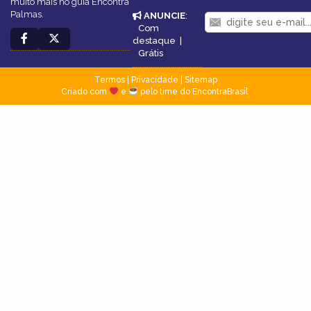
muito mais no guia Encontra
Palmas.
ANUNCIE
:
Com
destaque
|
Grátis
Termos
|
Privacidade
|
Sitemap
Criado com
e
pelo time do EncontraBrasil