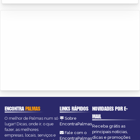
ENCONTRA
PALMAS
LINKS RÁPIDOS
NOVIDADES POR E-
MAIL
O melhor de Palmas num só
Sobre
lugar! Dicas, onde ir, o que
EncontraPalmas
Receba grátis as
fazer, as melhores
principais notícias,
Fale com o
empresas, locais, serviços e
dicas e promoções
EncontraPalmas