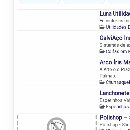
Luna Utilid
Encontre as me
Utilidades
GalviAço In
Sistemas de ex
Coifas em 
Arco Íris M
A Arte e o Pra
Palmas.
Churrasquei
Lanchonete
Espetinhos Var
Espetinhos
Polishop –
Polishop - Sh