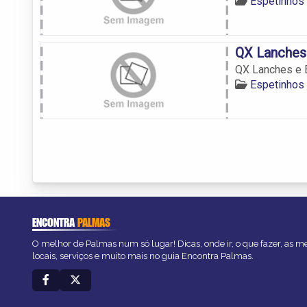
Espetinhos
QX Lanches
QX Lanches e 
Espetinhos
ENCONTRA
PALMAS
O melhor de Palmas num só lugar! Dicas, onde ir, o que fazer, as 
locais, serviços e muito mais no guia Encontra Palmas.