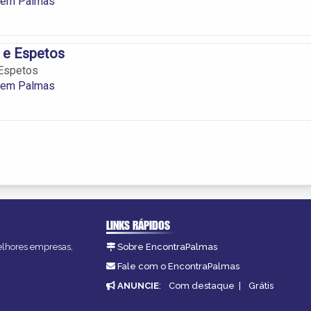
 em Palmas
 e Espetos
Espetos
 em Palmas
LINKS RÁPIDOS
melhores empresas,
Sobre EncontraPalmas
Fale com o EncontraPalmas
ANUNCIE
:
Com destaque
|
Grátis