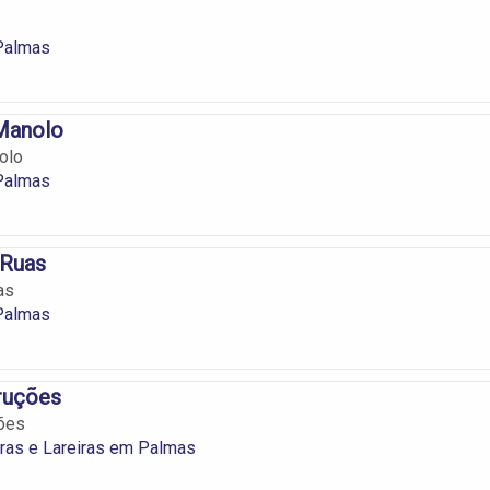
Palmas
Manolo
olo
Palmas
 Ruas
as
Palmas
ruções
ões
ras e Lareiras em Palmas