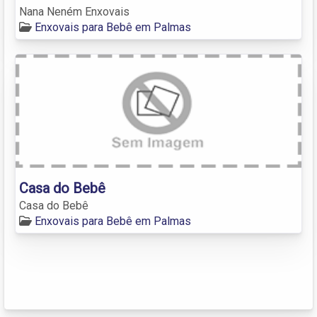
Nana Neném Enxovais
Enxovais para Bebê em Palmas
Casa do Bebê
Casa do Bebê
Enxovais para Bebê em Palmas