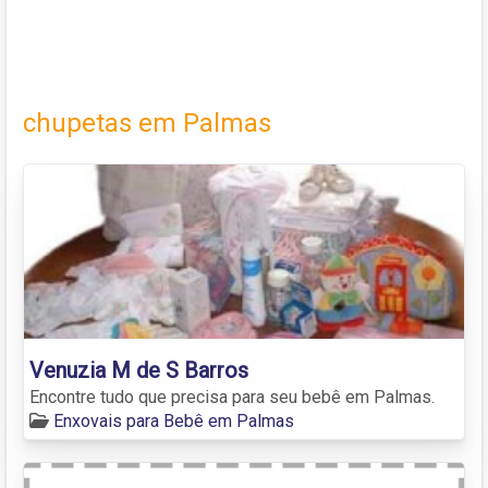
chupetas em Palmas
Venuzia M de S Barros
Encontre tudo que precisa para seu bebê em Palmas.
Enxovais para Bebê em Palmas