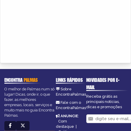
ENCONTRA
PALMAS
LINKS RÁPIDOS
NOVIDADES POR E-
MAIL
O melhor de Palmas num só
Sobre
lugar! Dicas, onde ir, o que
EncontraPalmas
Receba grátis as
fazer, as melhores
principais notícias,
Fale com o
empresas, locais, serviços e
dicas e promoções
EncontraPalmas
muito mais no guia Encontra
Palmas.
ANUNCIE
:
Com
destaque
|