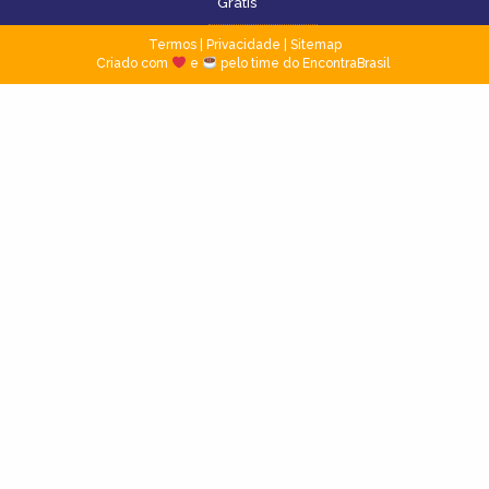
Grátis
Termos
|
Privacidade
|
Sitemap
Criado com
e
pelo time do EncontraBrasil