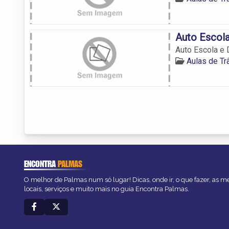
Auto Escola
Auto Escola e 
Aulas de T
ENCONTRA
PALMAS
O melhor de Palmas num só lugar! Dicas, onde ir, o que fazer, as 
locais, serviços e muito mais no guia Encontra Palmas.