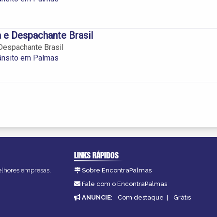
 e Despachante Brasil
Despachante Brasil
rânsito em Palmas
LINKS RÁPIDOS
melhores empresas,
Sobre EncontraPalmas
Fale com o EncontraPalmas
ANUNCIE
:
Com destaque
|
Grátis