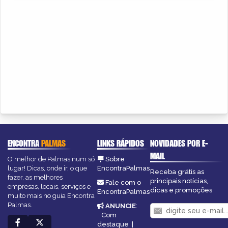
ENCONTRA
PALMAS
LINKS RÁPIDOS
NOVIDADES POR E-
MAIL
O melhor de Palmas num só
Sobre
lugar! Dicas, onde ir, o que
EncontraPalmas
Receba grátis as
fazer, as melhores
principais notícias,
Fale com o
empresas, locais, serviços e
dicas e promoções
EncontraPalmas
muito mais no guia Encontra
Palmas.
ANUNCIE
:
Com
destaque
|