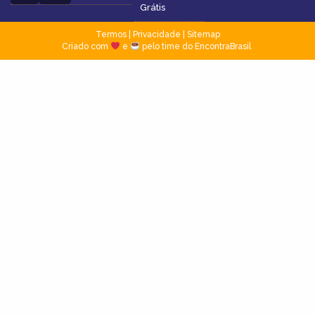
Grátis
Termos
|
Privacidade
|
Sitemap
Criado com
e
pelo time do EncontraBrasil