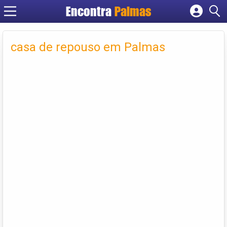
Encontra
Palmas
Cadastrar empresa
Fazer login
casa de repouso em Palmas
Criar conta