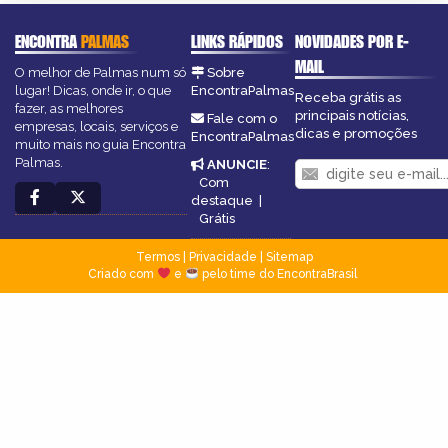
ENCONTRA
PALMAS
LINKS RÁPIDOS
NOVIDADES POR E-
MAIL
O melhor de Palmas num só
Sobre
lugar! Dicas, onde ir, o que
EncontraPalmas
Receba grátis as
fazer, as melhores
principais notícias,
Fale com o
empresas, locais, serviços e
dicas e promoções
EncontraPalmas
muito mais no guia Encontra
Palmas.
ANUNCIE
:
Com
destaque
|
Grátis
Termos
|
Privacidade
|
Sitemap
Criado com
e
pelo time do EncontraBrasil