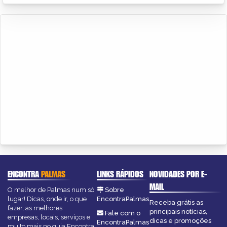
ENCONTRA
PALMAS
LINKS RÁPIDOS
NOVIDADES POR E-
MAIL
O melhor de Palmas num só
Sobre
lugar! Dicas, onde ir, o que
EncontraPalmas
Receba grátis as
fazer, as melhores
principais notícias,
Fale com o
empresas, locais, serviços e
dicas e promoções
EncontraPalmas
muito mais no guia Encontra