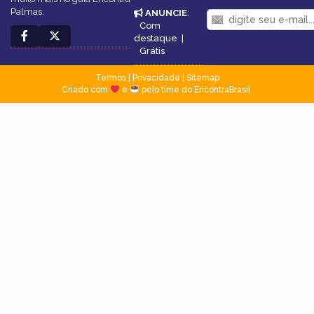
Palmas.
ANUNCIE
:
Com
destaque
|
Grátis
Termos
|
Privacidade
|
Sitemap
Criado com
e
pelo time do EncontraBrasil