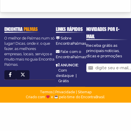
ENCONTRA
PALMAS
LINKS RÁPIDOS
NOVIDADES POR E-
MAIL
O melhor de Palmas num só
Sobre
lugar! Dicas, onde ir, o que
EncontraPalmas
Receba grátis as
fazer, as melhores
principais notícias,
Fale com o
empresas, locais, serviços e
dicas e promoções
EncontraPalmas
muito mais no guia Encontra
Palmas.
ANUNCIE
:
Com
destaque
|
Grátis
Termos
|
Privacidade
|
Sitemap
Criado com
e
pelo time do EncontraBrasil