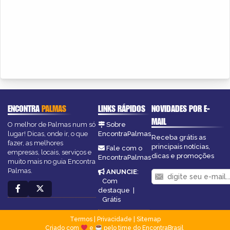
ENCONTRA
PALMAS
LINKS RÁPIDOS
NOVIDADES POR E-
MAIL
O melhor de Palmas num só
Sobre
lugar! Dicas, onde ir, o que
EncontraPalmas
Receba grátis as
fazer, as melhores
principais notícias,
Fale com o
empresas, locais, serviços e
dicas e promoções
EncontraPalmas
muito mais no guia Encontra
Palmas.
ANUNCIE
:
Com
destaque
|
Grátis
Termos
|
Privacidade
|
Sitemap
Criado com
e
pelo time do EncontraBrasil