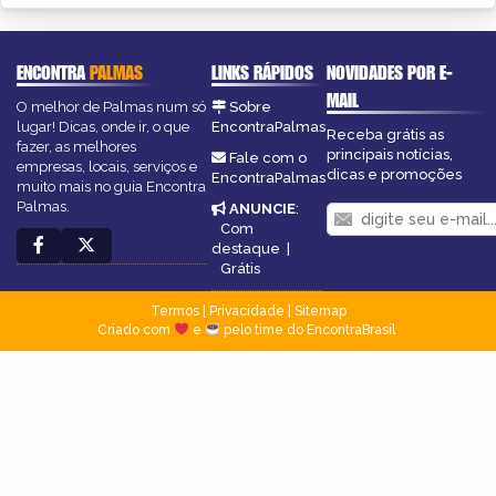
ENCONTRA
PALMAS
LINKS RÁPIDOS
NOVIDADES POR E-
MAIL
O melhor de Palmas num só
Sobre
lugar! Dicas, onde ir, o que
EncontraPalmas
Receba grátis as
fazer, as melhores
principais notícias,
Fale com o
empresas, locais, serviços e
dicas e promoções
EncontraPalmas
muito mais no guia Encontra
Palmas.
ANUNCIE
:
Com
destaque
|
Grátis
Termos
|
Privacidade
|
Sitemap
Criado com
e
pelo time do EncontraBrasil