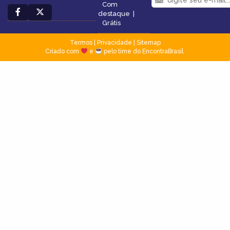
Com
destaque
|
Grátis
Termos
|
Privacidade
|
Sitemap
Criado com
e
pelo time do EncontraBrasil