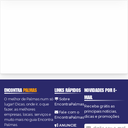
ENCONTRA
PALMAS
LINKS RÁPIDOS
NOVIDADES POR E-
MAIL
O melhor de Palmas num só
Sobre
lugar! Dicas, onde ir, o que
EncontraPalmas
Receba grátis as
fazer, as melhores
principais notícias,
Fale com o
empresas, locais, serviços e
dicas e promoções
EncontraPalmas
muito mais no guia Encontra
Palmas.
ANUNCIE
: