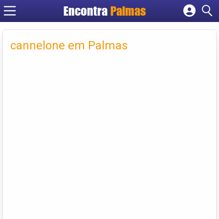
Encontra
Palmas
Cadastrar empresa
Fazer login
cannelone em Palmas
Criar conta