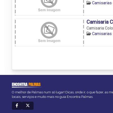
Camisarias
Camisaria 
Camisaria Col
Camisarias
ENCONTRA
PALMAS
O melhor de Palmas num só lugar! Dicas, onde ir, o que fazer, as 
locais, serviços e muito mais no guia Encontra Palmas.