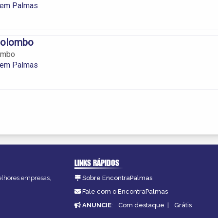
 em Palmas
Colombo
ombo
 em Palmas
LINKS RÁPIDOS
melhores empresas,
Sobre EncontraPalmas
Fale com o EncontraPalmas
ANUNCIE
:
Com destaque
|
Grátis