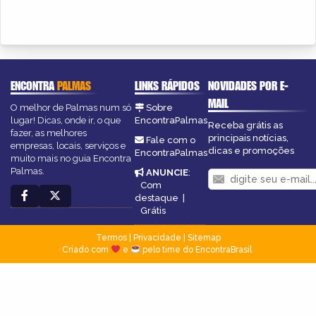
ENCONTRA
PALMAS
LINKS RÁPIDOS
NOVIDADES POR E-
MAIL
O melhor de Palmas num só
Sobre
lugar! Dicas, onde ir, o que
EncontraPalmas
Receba grátis as
fazer, as melhores
principais notícias,
Fale com o
empresas, locais, serviços e
dicas e promoções
EncontraPalmas
muito mais no guia Encontra
Palmas.
ANUNCIE
:
Com
destaque
|
Grátis
Termos
|
Privacidade
|
Sitemap
Criado com
e
pelo time do EncontraBrasil