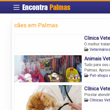
Encontra
Palmas
cães em Palmas
Clinica Vet
O melhor trata
Veterinári
Animais Vet
Tudo para seu 
Palmas. Aprove
Pet-shops
Clínica Vet
Prestar atendi
Clínicas Ve