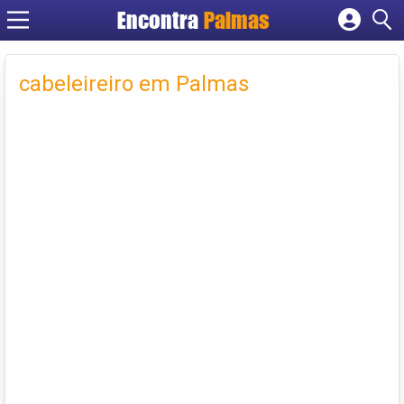
Encontra
Palmas
Cadastrar empresa
Fazer login
cabeleireiro em Palmas
Criar conta