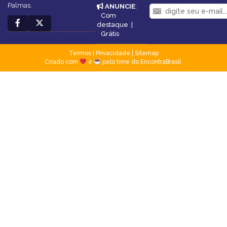
Palmas.
ANUNCIE
:
Com
destaque
|
Grátis
Termos
|
Privacidade
|
Sitemap
Criado com
e
pelo time do EncontraBrasil