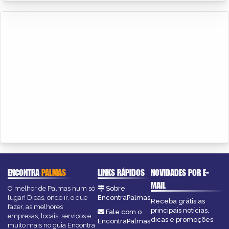
ENCONTRA
PALMAS
LINKS RÁPIDOS
NOVIDADES POR E-
MAIL
O melhor de Palmas num só
Sobre
lugar! Dicas, onde ir, o que
EncontraPalmas
Receba grátis as
fazer, as melhores
principais notícias,
Fale com o
empresas, locais, serviços e
dicas e promoções
EncontraPalmas
muito mais no guia Encontra