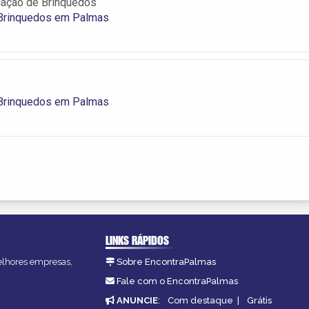
cação de Brinquedos
 Brinquedos em Palmas
 Brinquedos em Palmas
LINKS RÁPIDOS
melhores empresas,
Sobre EncontraPalmas
Fale com o EncontraPalmas
ANUNCIE
:
Com destaque
|
Grátis