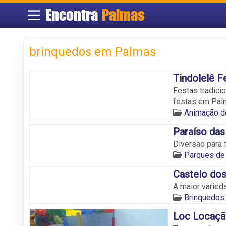
Encontra
Palmas
brinquedos em Palmas
Tindolelê F
Festas tradici
festas em Pal
Animação d
Paraíso das
Diversão para 
Parques de
Castelo do
A maior varie
Brinquedos
Loc Locaçã