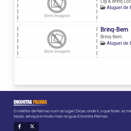
Lig & Brinq Lo
Aluguel de
Brinq-Bem
Brinq-Bem
Aluguel de
ENCONTRA
PALMAS
O melhor de Palmas num só lugar! Dicas, onde ir, o que fazer, as 
locais, serviços e muito mais no guia Encontra Palmas.