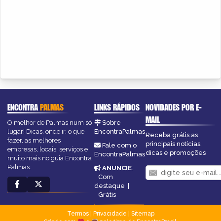
ENCONTRA
PALMAS
LINKS RÁPIDOS
NOVIDADES POR E-
MAIL
O melhor de Palmas num só
Sobre
lugar! Dicas, onde ir, o que
EncontraPalmas
Receba grátis as
fazer, as melhores
principais notícias,
Fale com o
empresas, locais, serviços e
dicas e promoções
EncontraPalmas
muito mais no guia Encontra
Palmas.
ANUNCIE
:
Com
destaque
|
Grátis
Termos
|
Privacidade
|
Sitemap