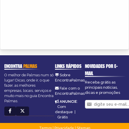
ENCONTRA
PALMAS
LINKS RÁPIDOS
NOVIDADES POR E-
MAIL
O melhor de Palmas num só
Sobre
lugar! Dicas, onde ir, o que
EncontraPalmas
Receba grátis as
fazer, as melhores
principais notícias,
Fale com o
empresas, locais, serviços e
dicas e promoções
EncontraPalmas
muito mais no guia Encontra
Palmas.
ANUNCIE
:
Com
destaque
|
Grátis
Termos
|
Privacidade
|
Sitemap