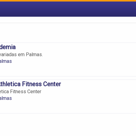
demia
 variadas em Palmas.
almas
hletica Fitness Center
tica Fitness Center
almas