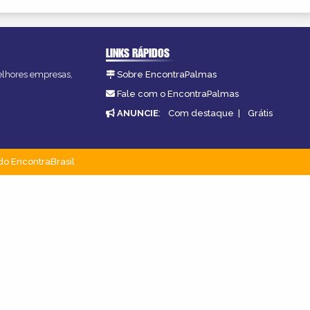
LINKS RÁPIDOS
melhores empresas,
Sobre EncontraPalmas
Fale com o EncontraPalmas
ANUNCIE
:
Com destaque
|
Grátis
do EncontraBrasil