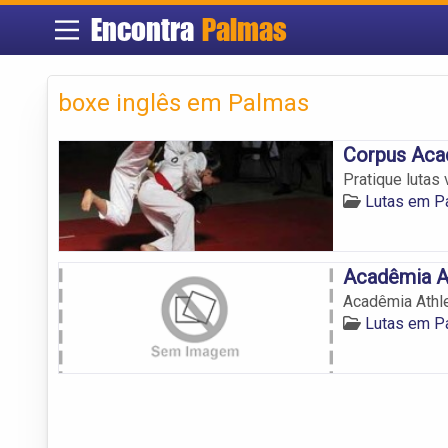
Encontra
Palmas
boxe inglês em Palmas
Corpus Aca
Pratique lutas
Lutas em P
Acadêmia At
Acadêmia Athle
Lutas em P