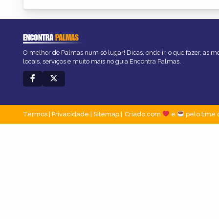
ENCONTRA
PALMAS
O melhor de Palmas num só lugar! Dicas, onde ir, o que fazer, as 
locais, serviços e muito mais no guia Encontra Palmas.
Termos
|
Privacidade
|
Sitemap
Criado com
e
pelo time 