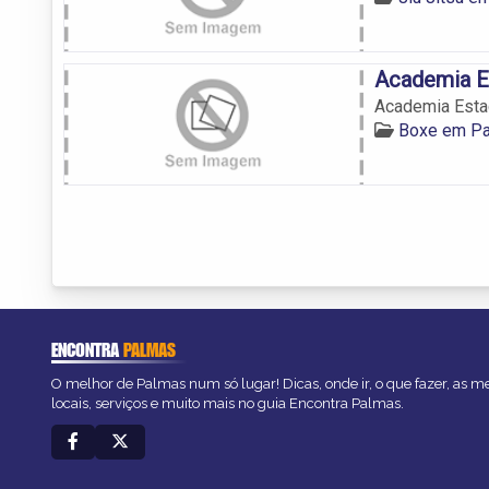
Academia E
Academia Esta
Boxe em P
ENCONTRA
PALMAS
O melhor de Palmas num só lugar! Dicas, onde ir, o que fazer, as 
locais, serviços e muito mais no guia Encontra Palmas.