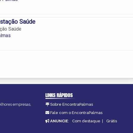
stação Saúde
ção Saúde
almas
LINKS RÁPIDOS
melhores empresas,
Sobre EncontraPalmas
Fale com o EncontraPalmas
ANUNCIE
:
Com destaque
|
Grátis