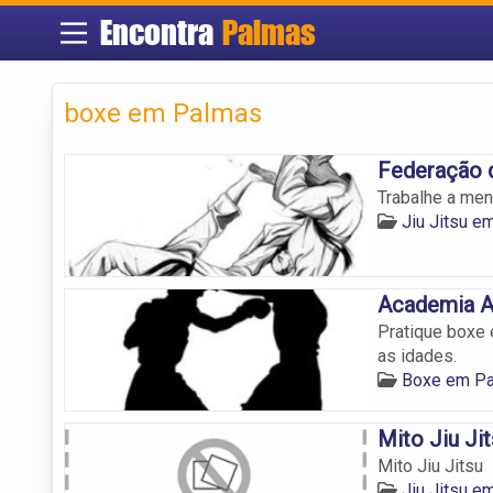
Encontra
Palmas
boxe em Palmas
Federação d
Trabalhe a men
Jiu Jitsu e
Academia A
Pratique boxe 
as idades.
Boxe em P
Mito Jiu Ji
Mito Jiu Jitsu
Jiu Jitsu e